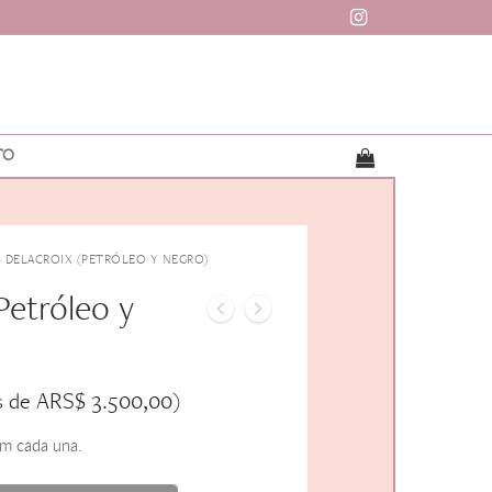
TO
 DELACROIX (PETRÓLEO Y NEGRO)
Petróleo y
ARS$
3.500,00
s de
)
cm cada una.