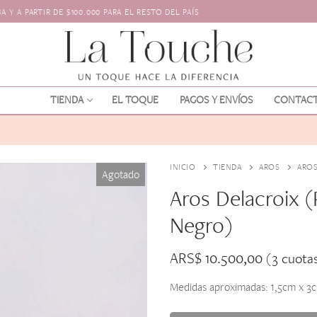
 Y A PARTIR DE $100.000 PARA EL RESTO DEL PAÍS
TIENDA
EL TOQUE
PAGOS Y ENVÍOS
CONTAC
INICIO
TIENDA
AROS
AROS
Agotado
Aros Delacroix (
Negro)
ARS$
10.500,00
(3 cuota
os
l pelo
Medidas aproximadas: 1,5cm x 3