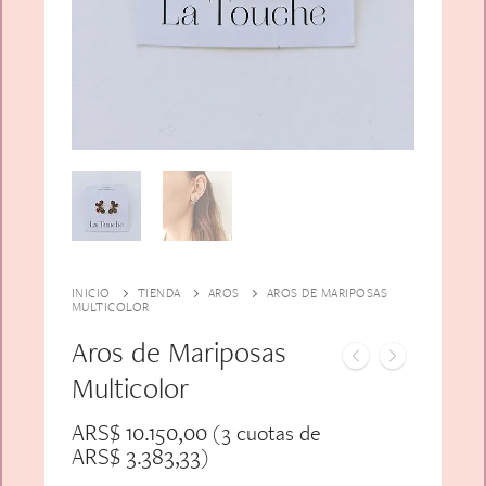
Alfiler Largo
Peinetas
Lazos
Adicionales
Pares
Gift Card
Sobrios
INICIO
TIENDA
AROS
AROS DE MARIPOSAS
MULTICOLOR
Aros de Mariposas
Multicolor
ARS$
10.150,00
(3 cuotas de
ARS$
3.383,33
)