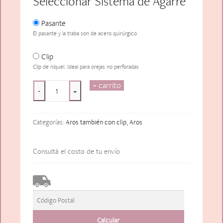
Seleccionar Sistema de Agarre
Pasante
El pasante y la traba son de acero quirúrgico
Clip
Clip de níquel. Ideal para orejas no perforadas
+ carrito
Aros
-
+
Brigitte
Bardot
Categorías:
Aros también con clip
,
Aros
(Centro
Verde)
cantidad
Consultá el costo de tu envío