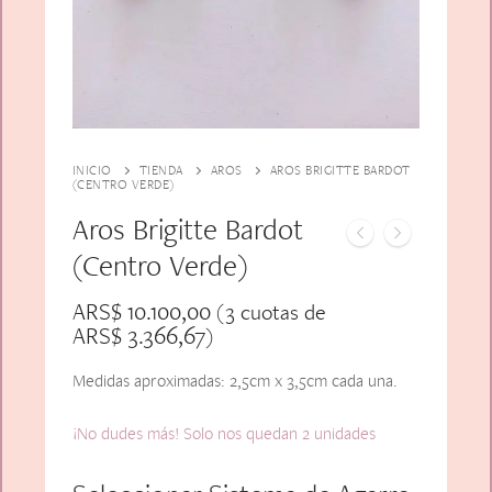
Alfiler Largo
Peinetas
Lazos
Adicionales
Pares
Gift Card
Sobrios
INICIO
TIENDA
AROS
AROS BRIGITTE BARDOT
(CENTRO VERDE)
Aros Brigitte Bardot
(Centro Verde)
ARS$
10.100,00
(3 cuotas de
ARS$
3.366,67
)
Medidas aproximadas: 2,5cm x 3,5cm cada una.
¡No dudes más! Solo nos quedan 2 unidades