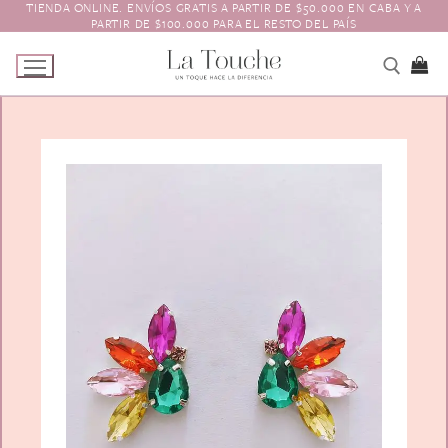
TIENDA ONLINE. ENVÍOS GRATIS A PARTIR DE $50.000 EN CABA Y A
Ir
PARTIR DE $100.000 PARA EL RESTO DEL PAÍS
al
contenido
Tienda
Navidad
El Toque
Pagos y Envíos
Prendedores
Contacto
Animales y Bichitos
Accesorios para el pelo
Florales
Boinas
Aros
Varios
Vinchas
Guantes
Escarapelas
Hebillas
Charreteras