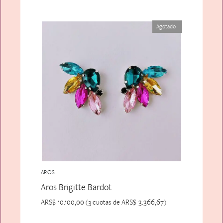
Agotado
AROS
Aros Brigitte Bardot
ARS$
10.100,00
ARS$
3.366,67
(3 cuotas de
)