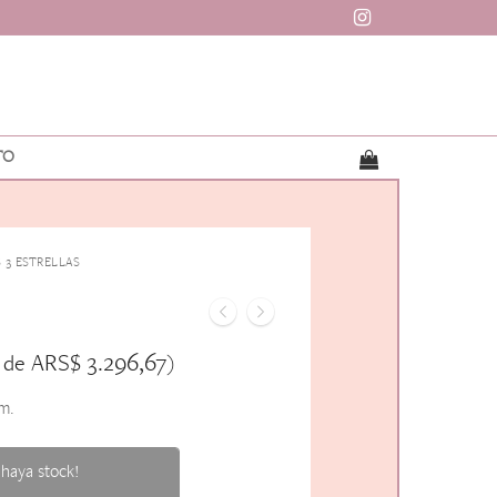
TO
 3 ESTRELLAS
ARS$
3.296,67
s de
)
m.
haya stock!