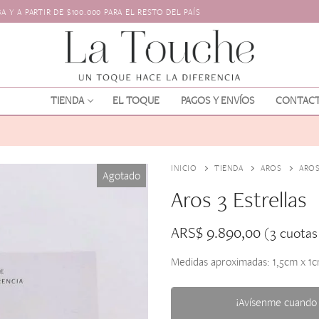
 Y A PARTIR DE $100.000 PARA EL RESTO DEL PAÍS
TIENDA
EL TOQUE
PAGOS Y ENVÍOS
CONTAC
INICIO
TIENDA
AROS
AROS
Agotado
Aros 3 Estrellas
ARS$
9.890,00
(3 cuota
Medidas aproximadas: 1,5cm x 1c
os
l pelo
¡Avísenme cuando 